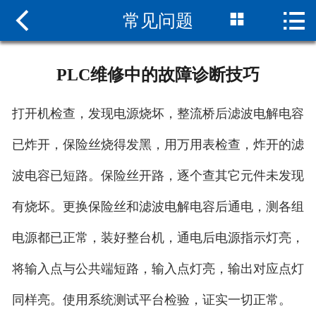



常见问题
网站首页

关于大央
PLC维修中的故障诊断技巧
新闻中心
打开机检查，发现电源烧坏，整流桥后滤波电解电容
产品中心
已炸开，保险丝烧得发黑，用万用表检查，炸开的滤
客户案例
波电容已短路。保险丝开路，逐个查其它元件未发现
服务支持
有烧坏。更换保险丝和滤波电解电容后通电，测各组
联系我们
电源都已正常，装好整台机，通电后电源指示灯亮，
将输入点与公共端短路，输入点灯亮，输出对应点灯
同样亮。使用系统测试平台检验，证实一切正常。