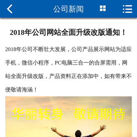



公司新闻
网站首页

关于大央
2018年公司网站全面升级改版通知！
新闻中心
2018年公司不断壮大发展，公司产品展示网站为适应
产品中心
手机，微信小程序，PC电脑三合一的合屏需用，网
客户案例
站全面升级改版，产品资料正在添加中，如有带来不
服务支持
便敬请海涵！
联系我们